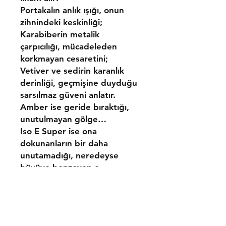
Portakalın anlık ışığı, onun
zihnindeki keskinliği;
Karabiberin metalik
çarpıcılığı, mücadeleden
korkmayan cesaretini;
Vetiver ve sedirin karanlık
derinliği, geçmişine duyduğu
sarsılmaz güveni anlatır.
Amber ise geride bıraktığı,
unutulmayan gölge…
Iso E Super ise ona
dokunanların bir daha
unutamadığı, neredeyse
büyüye benzeyen o
görünmez aura…
Bu koku bir parfüm değildir.
Bu koku,
gecenin içinden
geçen adamın imzasıdır.