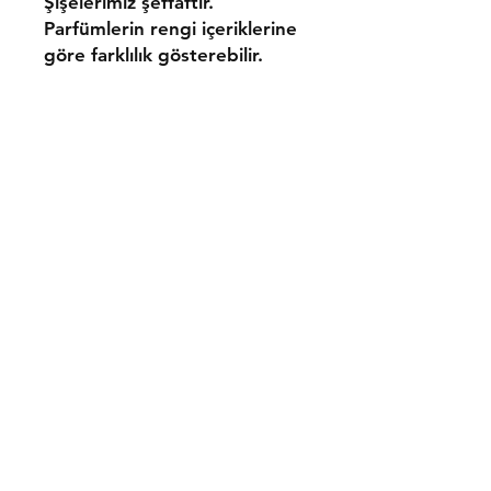
Şişelerimiz şeffaftır.
Parfümlerin rengi içeriklerine
göre farklılık gösterebilir.
Gönderim ve İadeler
Mesafeli Satış Sözleşmesi
Gizlilik ve Güvenlik Politikası
İletişim
Tel:
0533 054 01 39
bresni@bresni.com
Facebook
Instagram
Pinterest