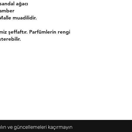
 sandal ağacı
 amber
Malle muadilidir.
imiz şeffaftır. Parfümlerin rengi
terebilir.
ler
İletişim
leşmesi
Tel:
0533 054 01 39
 Politikası
bresni@bresni.com
ılın ve güncellemeleri kaçırmayın