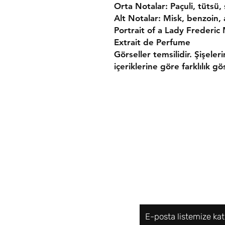
Orta Notalar: Paçuli, tütsü,
Alt Notalar: Misk, benzoin,
Portrait of a Lady Frederic 
Extrait de Perfume
Görseller temsilidir. Şişeler
içeriklerine göre farklılık gös
Gönderim ve İade
Mesafeli Satış Söz
Gizlilik ve Güvenlik
E-posta listemize kat