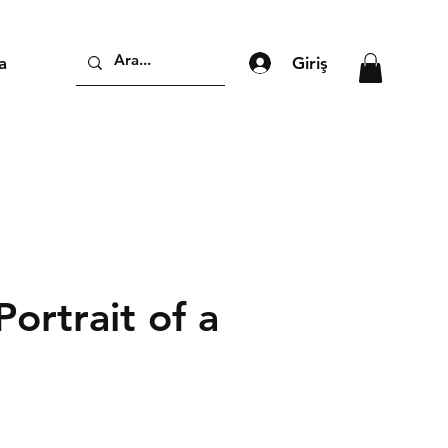
Giriş
a
Portrait of a