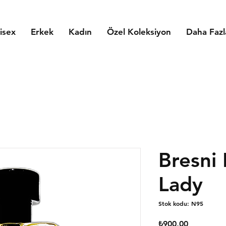
isex
Erkek
Kadın
Özel Koleksiyon
Daha Fazl
Bresni 
Lady
Stok kodu: N95
Fiyat
₺900,00