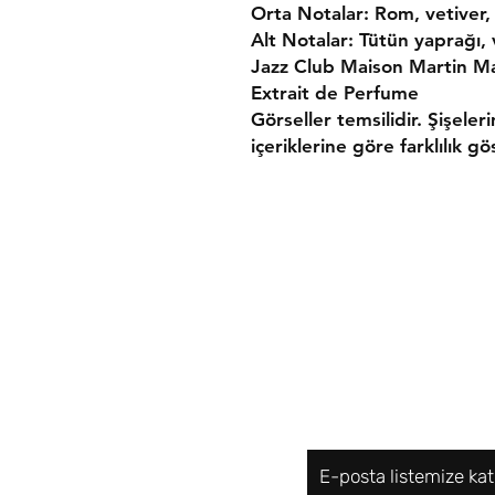
Orta Notalar: Rom, vetiver,
Alt Notalar: Tütün yaprağı, 
Jazz Club Maison Martin Mar
Extrait de Perfume
Görseller temsilidir. Şişeler
içeriklerine göre farklılık gös
Gönderim ve İade
Mesafeli Satış Söz
Gizlilik ve Güvenlik
E-posta listemize kat