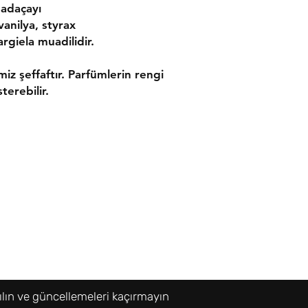
 adaçayı
vanilya, styrax
giela muadilidir.
imiz şeffaftır. Parfümlerin rengi
terebilir.
ler
İletişim
leşmesi
Tel:
0533 054 01 39
 Politikası
bresni@bresni.com
ılın ve güncellemeleri kaçırmayın