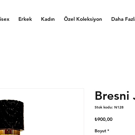
isex
Erkek
Kadın
Özel Koleksiyon
Daha Fazl
Bresni 
Stok kodu: N128
Fiyat
₺900,00
Boyut
*