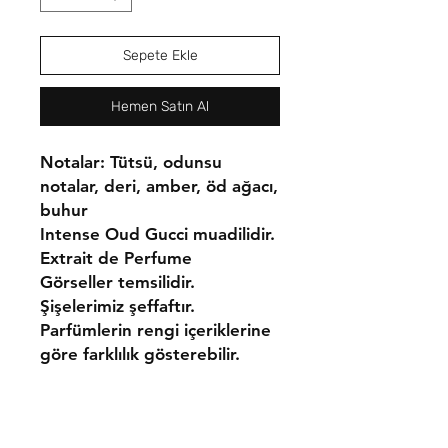
Sepete Ekle
Hemen Satın Al
Notalar: Tütsü, odunsu
notalar, deri, amber, öd ağacı,
buhur
Intense Oud Gucci muadilidir.
Extrait de Perfume
Görseller temsilidir.
Şişelerimiz şeffaftır.
Parfümlerin rengi içeriklerine
göre farklılık gösterebilir.
Gönderim ve İadeler