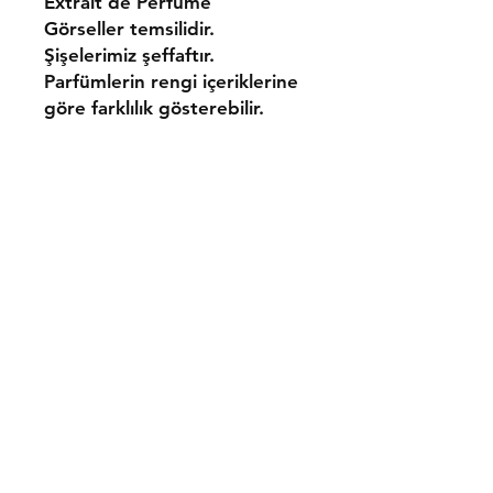
Extrait de Perfume
Görseller temsilidir.
Şişelerimiz şeffaftır.
Parfümlerin rengi içeriklerine
göre farklılık gösterebilir.
Gönderim ve İadeler
Mesafeli Satış Sözleşmesi
Gizlilik ve Güvenlik Politikası
İletişim
Tel:
0533 054 01 39
bresni@bresni.com
Facebook
Instagram