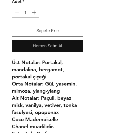
Adet
*
Sepete Ekle
Hemen Satın Al
Üst Notalar: Portakal,
mandalina, bergamot,
portakal çiçeği
Orta Notalar: Gül, yasemin,
mimoza, ylang-ylang
Alt Notalar: Paçuli, beyaz
misk, vanilya, vetiver, tonka
fasulyesi, opoponax
Coco Mademoiselle
Chanel muadilidir.