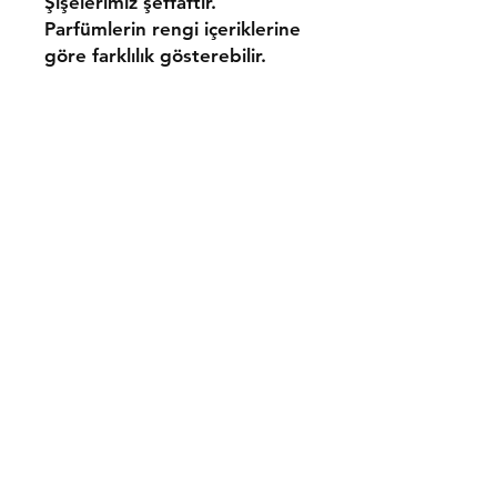
Şişelerimiz şeffaftır.
Parfümlerin rengi içeriklerine
göre farklılık gösterebilir.
Gönderim ve İadeler
Mesafeli Satış Sözleşmesi
Gizlilik ve Güvenlik Politikası
İletişim
Tel:
0533 054 01 39
bresni@bresni.com
Facebook
Instagram
Pinterest