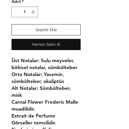
Adet
*
Sepete Ekle
Hemen Satın Al
Üst Notalar:
Sulu meyveler,
bitkisel notalar, sümbülteber
Orta Notalar:
Yasemin,
sümbülteber, okaliptüs
Alt Notalar:
Sümbülteber,
misk
Carnal Flower Frederic Malle
muadilidir.
Extrait de Perfume
Görseller temsilidir.