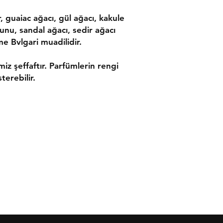
 guaiac ağacı, gül ağacı, kakule
unu, sandal ağacı, sedir ağacı
 Bvlgari muadilidir.
imiz şeffaftır. Parfümlerin rengi
terebilir.
ler
İletişim
leşmesi
Tel:
0533 054 01 39
 Politikası
bresni@bresni.com