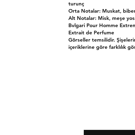
turunç
Orta Notalar: Muskat, biber,
Alt Notalar: Misk, meşe yos
Bvlgari Pour Homme Extreme
Extrait de Perfume
Görseller temsilidir. Şişeler
içeriklerine göre farklılık gös
Gönderim ve İade
Mesafeli Satış Söz
Gizlilik ve Güvenlik