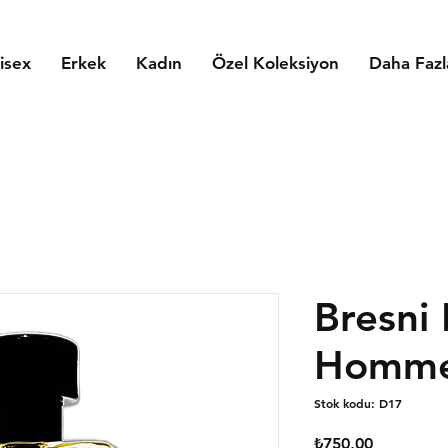
isex
Erkek
Kadın
Özel Koleksiyon
Daha Fazl
Bresni 
Homme
Stok kodu: D17
Fiyat
₺750,00