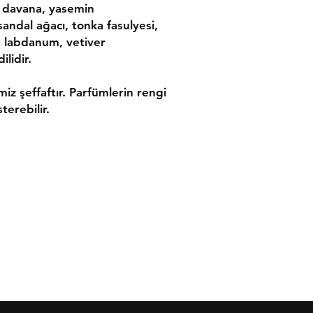
 davana, yasemin
 sandal ağacı, tonka fasulyesi,
, labdanum, vetiver
lidir.
imiz şeffaftır. Parfümlerin rengi
terebilir.
ler
İletişim
leşmesi
Tel:
0533 054 01 39
 Politikası
bresni@bresni.com