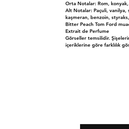
Orta Notalar: Rom, konyak,
Alt Notalar: Paçuli, vanilya,
kaşmeran, benzoin, styraks
Bitter Peach Tom Ford muadi
Extrait de Perfume
Görseller temsilidir. Şişeler
içeriklerine göre farklılık gös
Gönderim ve İade
Mesafeli Satış Söz
Gizlilik ve Güvenlik