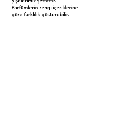
Şişelerimiz şeffaftır.
Parfümlerin rengi içeriklerine
göre farklılık gösterebilir.
Gönderim ve İadeler
Mesafeli Satış Sözleşmesi
Gizlilik ve Güvenlik Politikası
İletişim
Tel:
0533 054 01 39
bresni@bresni.com
Facebook
Instagram
Pinterest