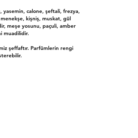
 yasemin, calone, şeftali, frezya,
 menekşe, kişniş, muskat, gül
dir, meşe yosunu, paçuli, amber
 muadilidir.
imiz şeffaftır. Parfümlerin rengi
terebilir.
ler
İletişim
leşmesi
Tel:
0533 054 01 39
 Politikası
bresni@bresni.com