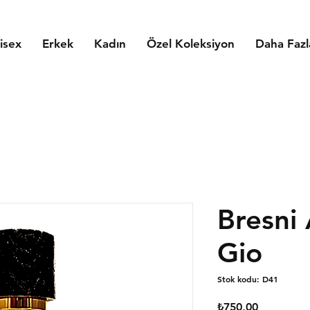
isex
Erkek
Kadın
Özel Koleksiyon
Daha Fazl
Bresni
Gio
Stok kodu: D41
Fiyat
₺750,00