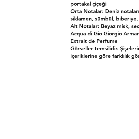
portakal çiçeği
Orta Notalar: Deniz notaları,
siklamen, sümbül, biberiye,
Alt Notalar: Beyaz misk, se
Acqua di Gio Giorgio Armani
Extrait de Perfume
Görseller temsilidir. Şişeler
içeriklerine göre farklılık gös
Gönderim ve İade
Mesafeli Satış Söz
Gizlilik ve Güvenlik