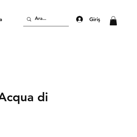
Giriş
a
 Acqua di