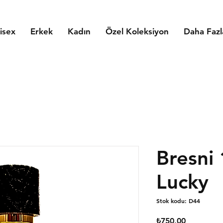
isex
Erkek
Kadın
Özel Koleksiyon
Daha Fazl
Bresni 
Lucky
Stok kodu: D44
Fiyat
₺750,00