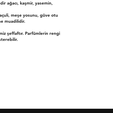
edir ağacı, kaşmir, yasemin,
açuli, meşe yosunu, güve otu
e muadilidir.
imiz şeffaftır. Parfümlerin rengi
terebilir.
ler
İletişim
leşmesi
Tel:
0533 054 01 39
 Politikası
bresni@bresni.com