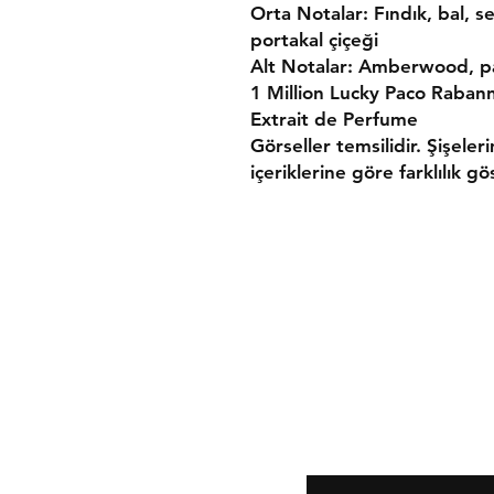
Orta Notalar: Fındık, bal, s
portakal çiçeği
Alt Notalar: Amberwood, p
1 Million Lucky Paco Rabann
Extrait de Perfume
Görseller temsilidir. Şişeler
içeriklerine göre farklılık gös
Gönderim ve İade
Mesafeli Satış Söz
Gizlilik ve Güvenlik